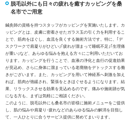
脱毛以外にも日々の疲れを癒すカッピングを桑
名市でご用意
鍼灸師の資格を持つスタッフがカッピングを実施いたします。カ
ッピングとは、皮膚に密着させたガラス玉の引く力を利用するこ
とで、筋肉をほぐし、血流を良くする施術方法です。特に、｢デ
スクワークで肩凝りがひどい｣｢疲れが溜まって睡眠不足｣｢生理痛
が重い｣など、あらゆる悩みを抱える方々にご利用いただいてお
ります。カッピングを行うことで、血液の浄化と血行の促進効果
が見込め、さらに身体に溜まっている老廃物をデトックスする働
きがございます。また、カッピングを用いて神経系へ刺激を加え
れば、筋肉が弛緩され、緊張をときほぐせるようになります。結
果、リラックスさせる効果を見込めるのです。痛みや施術跡が気
になる方も、まずは気軽にご相談ください。
このように、脱毛以外にも桑名市の皆様に施術メニューをご提供
し、肌の悩みや肩凝り･疲れなどのあらゆる悩みの解消を目指し
て、一人ひとりに合うサービス提供に努めてまいります。