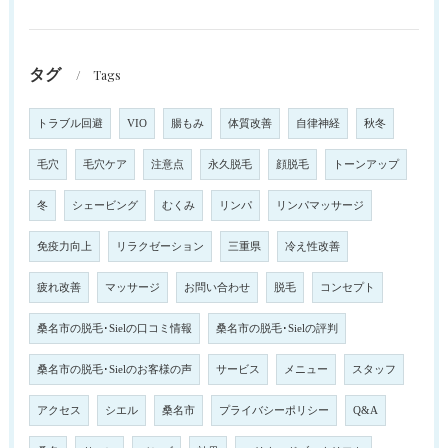
タグ
Tags
トラブル回避
VIO
腸もみ
体質改善
自律神経
秋冬
毛穴
毛穴ケア
注意点
永久脱毛
顔脱毛
トーンアップ
冬
シェービング
むくみ
リンパ
リンパマッサージ
免疫力向上
リラクゼーション
三重県
冷え性改善
疲れ改善
マッサージ
お問い合わせ
脱毛
コンセプト
桑名市の脱毛･Sielの口コミ情報
桑名市の脱毛･Sielの評判
桑名市の脱毛･Sielのお客様の声
サービス
メニュー
スタッフ
アクセス
シエル
桑名市
プライバシーポリシー
Q&A